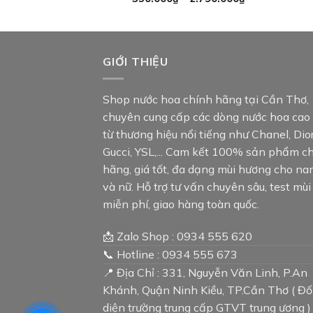
giá:
từ
350.000₫
đến
2.790.000₫
GIỚI THIỆU
Shop nước hoa chính hãng tại Cần Thơ,
chuyên cung cấp các dòng nước hoa cao
từ thương hiệu nổi tiếng như Chanel, Dior
Gucci, YSL,... Cam kết 100% sản phẩm c
hãng, giá tốt, đa dạng mùi hương cho n
và nữ. Hỗ trợ tư vấn chuyên sâu, test mùi
miễn phí, giao hàng toàn quốc.
📩 Zalo Shop : 0934 555 620
📞 Hotline : 0934 555 673
📍 Địa Chỉ : 331, Nguyễn Văn Linh, P.An
Khánh, Quận Ninh Kiều, TP.Cần Thơ ( Đố
diện trường trung cấp GTVT trung ương )