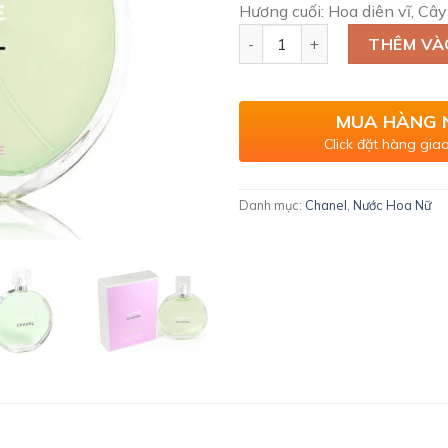
Hương cuối: Hoa diên vĩ, Câ
Chanel Chance Eau Fraiche E
THÊM VÀ
MUA HÀNG 
Click đặt hàng giao
Danh mục:
Chanel
,
Nước Hoa Nữ