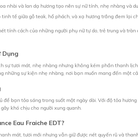
a nhài và lan dạ hương tạo nên sự nữ tính, nhẹ nhàng và d
tinh tế giữa gỗ teak, hổ phách, và xạ hương trắng đem lại ch
nét tính cách của những người phụ nữ tự do, trẻ trung và trà
ử Dụng
h sự tươi mát, nhẹ nhàng nhưng không kém phần thanh lịch. 
rong những sự kiện nhẹ nhàng, nơi bạn muốn mang đến một cảm
g
 đủ để bạn tỏa sáng trong suốt một ngày dài. Với độ tỏa hươn
gây khó chịu cho người xung quanh.
ance Eau Fraiche EDT?
nh mát, tươi mới nhưng vẫn giữ được nét quyến rũ và thanh 