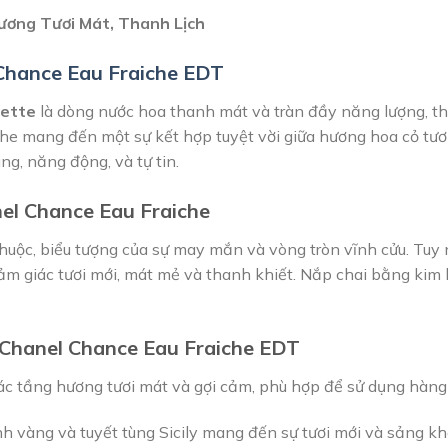
ương Tươi Mát, Thanh Lịch
Chance Eau Fraiche EDT
lette
là dòng nước hoa thanh mát và tràn đầy năng lượng, th
he mang đến một sự kết hợp tuyệt vời giữa hương hoa cỏ tươi
g, năng động, và tự tin.
el Chance Eau Fraiche
huộc, biểu tượng của sự may mắn và vòng tròn vĩnh cửu. Tuy n
 cảm giác tươi mới, mát mẻ và thanh khiết. Nắp chai bằng ki
Chanel Chance Eau Fraiche EDT
ác tầng hương tươi mát và gợi cảm, phù hợp để sử dụng hàng
 vàng và tuyết tùng Sicily mang đến sự tươi mới và sảng kh