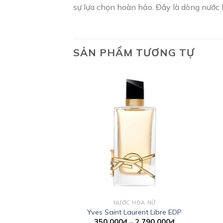
sự lựa chọn hoàn hảo. Đây là dòng nước 
SẢN PHẨM TƯƠNG TỰ
Add to
wishlist
NƯỚC HOA NỮ
Yves Saint Laurent Libre EDP
Khoảng
350.000
₫
–
2.790.000
₫