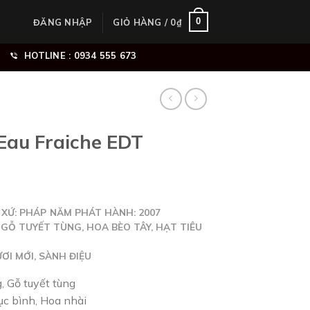
0
ĐĂNG NHẬP
GIỎ HÀNG /
0
₫
HOTLINE : 0934 555 673
Eau Fraiche EDT
 XỨ:
PHÁP
NĂM PHÁT HÀNH:
2007
GỖ TUYẾT TÙNG, HOA BÈO TÂY, HẠT TIÊU
ƠI MỚI, SÀNH ĐIỆU
 Gỗ tuyết tùng
ục bình, Hoa nhài