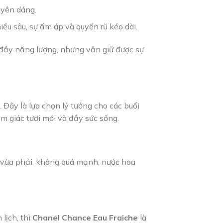
uyên dáng.
iều sâu, sự ấm áp và quyến rũ kéo dài.
n đầy năng lượng, nhưng vẫn giữ được sự
Đây là lựa chọn lý tưởng cho các buổi
 giác tươi mới và đầy sức sống.
g vừa phải, không quá mạnh, nước hoa
lịch, thì
Chanel Chance Eau Fraiche
là