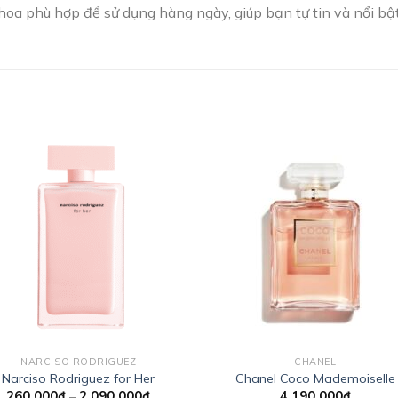
hoa phù hợp để sử dụng hàng ngày, giúp bạn tự tin và nổi bậ
Add to
Add
wishlist
wishl
NARCISO RODRIGUEZ
CHANEL
Narciso Rodriguez for Her
Chanel Coco Mademoiselle
Khoảng
260.000
₫
–
2.090.000
₫
4.190.000
₫