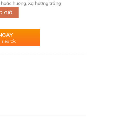
y hoắc hương, Xạ hương trắng
DT số lượng
O GIỎ
NGAY
 siêu tốc