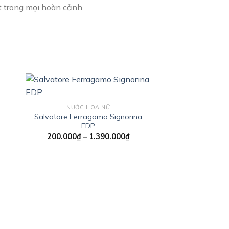
t trong mọi hoàn cảnh.
NƯỚC HOA NỮ
Salvatore Ferragamo Signorina
 to
Add to
EDP
ist
wishlist
Khoảng
200.000
₫
–
1.390.000
₫
giá:
từ
200.000₫
đến
1.390.000₫
D&
D&G Anthology L
180.000
₫
–