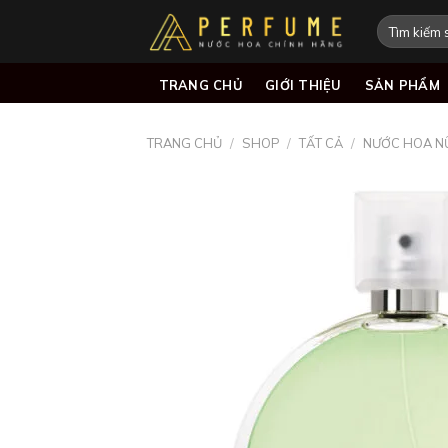
Skip
Tìm
to
kiếm:
content
TRANG CHỦ
GIỚI THIỆU
SẢN PHẨM
TRANG CHỦ
/
SHOP
/
TẤT CẢ
/
NƯỚC HOA N