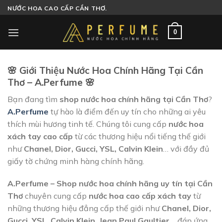
Skip
NƯỚC HOA CAO CẤP CẦN THƠ.
to
content
0
🌸 Giới Thiệu Nước Hoa Chính Hãng Tại Cần
Thơ – A.Perfume 🌸
Bạn đang tìm
shop nước hoa chính hãng tại Cần Thơ
?
A.Perfume
tự hào là điểm đến uy tín cho những ai yêu
thích mùi hương tinh tế. Chúng tôi cung cấp
nước hoa
xách tay cao cấp
từ các thương hiệu nổi tiếng thế giới
như
Chanel, Dior, Gucci, YSL, Calvin Klein
… với đầy đủ
giấy tờ chứng minh hàng chính hãng.
A.Perfume – Shop nước hoa chính hãng uy tín tại Cần
Thơ
chuyên cung cấp
nước hoa cao cấp xách tay
từ
những thương hiệu đẳng cấp thế giới như
Chanel, Dior,
Gucci, YSL, Calvin Klein, Jean Paul Gaultier…
đáp ứng