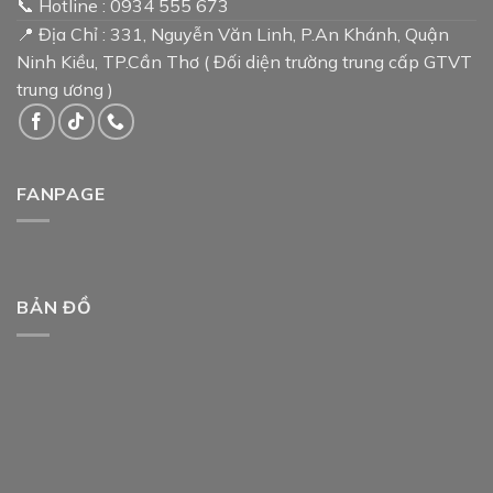
📞 Hotline : 0934 555 673
📍 Địa Chỉ : 331, Nguyễn Văn Linh, P.An Khánh, Quận
Ninh Kiều, TP.Cần Thơ ( Đối diện trường trung cấp GTVT
trung ương )
FANPAGE
BẢN ĐỒ