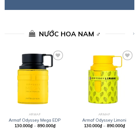
NƯỚC HOA NAM ♂️
Add to
Add to
wishlist
wishlist
ARMAF
ARMAF
Armaf Odyssey Mega EDP
Armaf Odyssey Limoni
Khoảng
Khoản
130.000
₫
–
890.000
₫
130.000
₫
–
890.000
₫
giá:
giá:
từ
từ
130.000₫
130.00