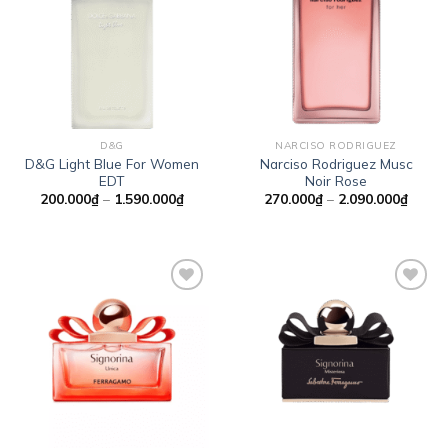
Add to
Add to
wishlist
wishlist
D&G
NARCISO RODRIGUEZ
D&G Light Blue For Women
Narciso Rodriguez Musc
EDT
Noir Rose
Khoảng
Khoản
200.000
₫
–
1.590.000
₫
270.000
₫
–
2.090.000
₫
giá:
giá:
từ
từ
200.000₫
270.0
đến
đến
1.590.000₫
2.090
Add to
Add to
wishlist
wishlist