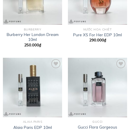
BURBERRY
NƯỚC HOA CHIẾT
Burberry Her London Dream
Pure XS For Her EDP 10ml
10ml
290.000
₫
250.000
₫
Add to
Add to
wishlist
wishlist
ALAIA PARIS
GUCCI
Gucci Flora Gorgeous
Alaia Paris EDP 10ml