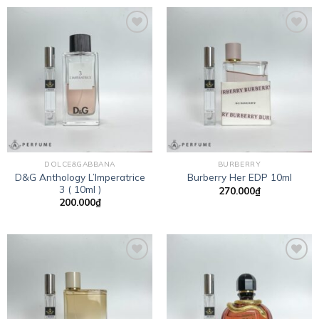
Add to
Add to
wishlist
wishlist
DOLCE&GABBANA
BURBERRY
D&G Anthology L’Imperatrice
Burberry Her EDP 10ml
3 ( 10ml )
270.000
₫
200.000
₫
Add to
Add to
wishlist
wishlist