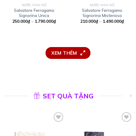
NƯỚC HOA NỮ
NƯỚC HOA NỮ
Salvatore Ferragamo
Salvatore Ferragamo
Signorina Unica
Signorina Misteriosa
Khoảng
Khoản
250.000
₫
–
1.790.000
₫
210.000
₫
–
1.490.000
₫
giá:
giá:
từ
từ
250.000₫
210.0
đến
đến
1.790.000₫
1.490
XEM THÊM
SET QUÀ TẶNG