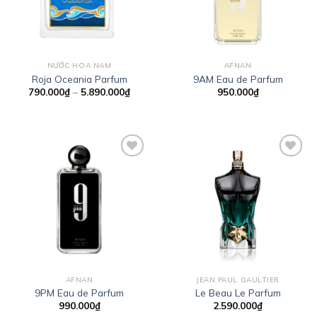
NƯỚC HOA NAM
AFNAN
Roja Oceania Parfum
9AM Eau de Parfum
Khoảng
790.000
₫
–
5.890.000
₫
950.000
₫
giá:
từ
790.000₫
đến
5.890.000₫
Add to
Add to
wishlist
wishlist
AFNAN
JEAN PAUL GAULTIER
9PM Eau de Parfum
Le Beau Le Parfum
990.000
₫
2.590.000
₫