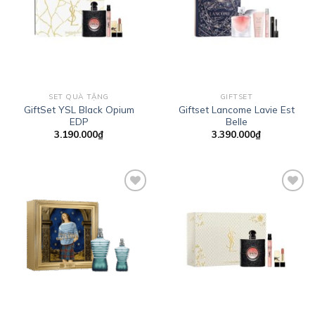
Add to
Add to
wishlist
wishlist
SET QUÀ TẶNG
GIFTSET
GiftSet YSL Black Opium
Giftset Lancome Lavie Est
EDP
Belle
3.190.000
₫
3.390.000
₫
Add to
Add to
wishlist
wishlist