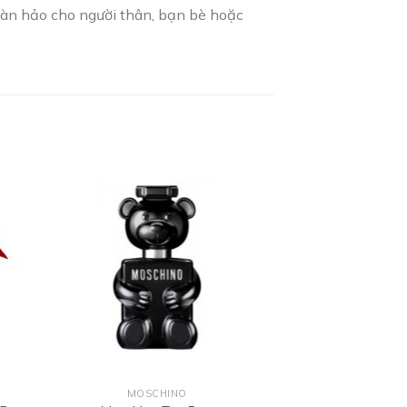
 hoàn hảo cho người thân, bạn bè hoặc
-32%
 to
Add to
ist
wishlist
MOSCHINO
MARC J