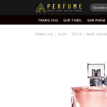
Skip
Tìm
to
kiếm:
content
TRANG CHỦ
GIỚI THIỆU
SẢN PHẨM
TRANG CHỦ
/
SHOP
/
TẤT CẢ
/
NƯỚC HOA N