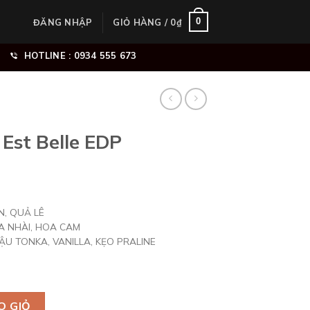
0
ĐĂNG NHẬP
GIỎ HÀNG /
0
₫
HOTLINE : 0934 555 673
Est Belle EDP
, QUẢ LÊ
A NHÀI, HOA CAM
U TONKA, VANILLA, KẸO PRALINE
P số lượng
O GIỎ