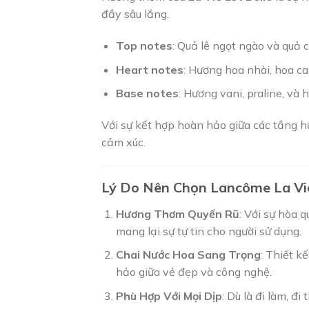
đầy sâu lắng.
Top notes
: Quả lê ngọt ngào và quả 
Heart notes
: Hương hoa nhài, hoa c
Base notes
: Hương vani, praline, và
Với sự kết hợp hoàn hảo giữa các tầng h
cảm xúc.
Lý Do Nên Chọn Lancôme La Vie
Hương Thơm Quyến Rũ
: Với sự hòa 
mang lại sự tự tin cho người sử dụng.
Chai Nước Hoa Sang Trọng
: Thiết k
hảo giữa vẻ đẹp và công nghệ.
Phù Hợp Với Mọi Dịp
: Dù là đi làm, đ