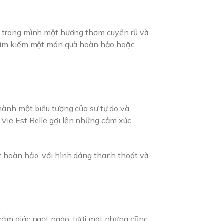
g trong mình một hương thơm quyến rũ và
g tìm kiếm một món quà hoàn hảo hoặc
hành một biểu tượng của sự tự do và
 Vie Est Belle gợi lên những cảm xúc
ật hoàn hảo, với hình dáng thanh thoát và
cảm giác ngọt ngào, tươi mát nhưng cũng