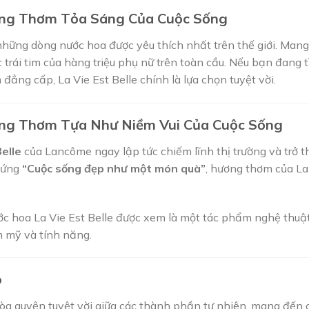
ương Thơm Tỏa Sáng Của Cuộc Sống
những dòng nước hoa được yêu thích nhất trên thế giới. Man
 trái tim của hàng triệu phụ nữ trên toàn cầu. Nếu bạn đan
ng cấp, La Vie Est Belle chính là lựa chọn tuyệt vời.
ương Thơm Tựa Như Niềm Vui Của Cuộc Sống
Belle
của Lancôme ngay lập tức chiếm lĩnh thị trường và trở t
 hứng
“Cuộc sống đẹp như một món quà”
, hương thơm của La
nước hoa La Vie Est Belle được xem là một tác phẩm nghệ thu
m mỹ và tính năng.
o
hòa quyện tuyệt vời giữa các thành phần tự nhiên, mang đến 