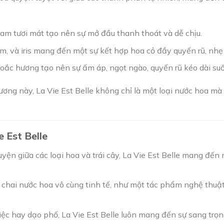
cam tươi mát tạo nên sự mở đầu thanh thoát và dễ chịu.
am, và iris mang đến một sự kết hợp hoa cỏ đầy quyến rũ, n
 hoắc hương tạo nên sự ấm áp, ngọt ngào, quyến rũ kéo dài suố
ương này, La Vie Est Belle không chỉ là một loại nước hoa m
 Est Belle
quyện giữa các loại hoa và trái cây, La Vie Est Belle mang đế
ế chai nước hoa vô cùng tinh tế, như một tác phẩm nghệ thuật
i tiệc hay dạo phố, La Vie Est Belle luôn mang đến sự sang trọ