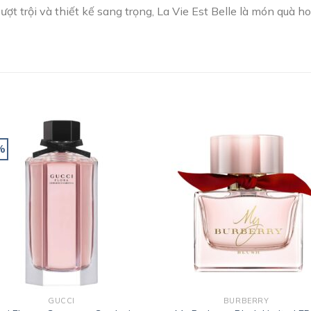
vượt trội và thiết kế sang trọng, La Vie Est Belle là món quà
%
Add to
Add
wishlist
wishl
GUCCI
BURBERRY