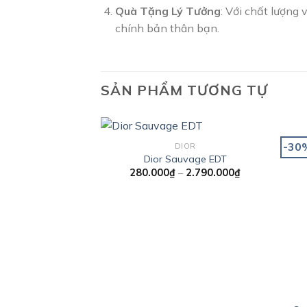
Quà Tặng Lý Tưởng
: Với chất lượng 
chính bản thân bạn.
SẢN PHẨM TƯƠNG TỰ
-30
DIOR
Dior Sauvage EDT
Khoảng
280.000
₫
–
2.790.000
₫
Add to
giá:
wishlist
từ
280.000₫
đến
2.790.000₫