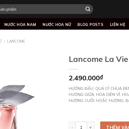
NƯỚC HOA NAM
NƯỚC HOA NỮ
BLOG POSTS
LIÊN HỆ
Ữ
/
LANCOME
Lancome La Vie 
2.490.000
₫
Add to
wishlist
HƯƠNG ĐẦU: QUẢ LÝ CHUA ĐEN
HƯƠNG GIỮA: HOA DIÊN VĨ, HO
HƯƠNG CUỐI: HOẮC HƯƠNG, ĐẬ
Lancome La Vie Est Belle ED
THÊM VÀ