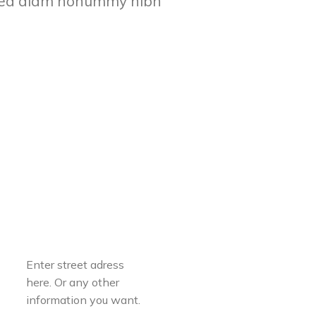
, sed diam nonummy nibh
Enter street adress
here. Or any other
information you want.