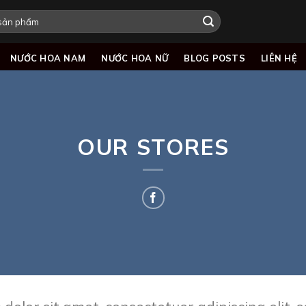
NƯỚC HOA NAM
NƯỚC HOA NỮ
BLOG POSTS
LIÊN HỆ
OUR STORES