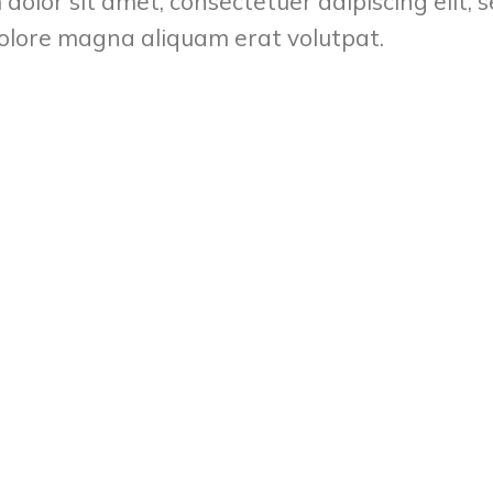
 dolor sit amet, consectetuer adipiscing elit
dolore magna aliquam erat volutpat.