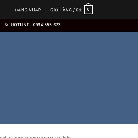
0
ĐĂNG NHẬP
GIỎ HÀNG /
0
₫
HOTLINE : 0934 555 673