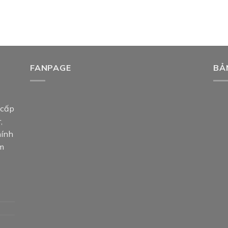
FANPAGE
BẢ
 cấp
,
hính
am