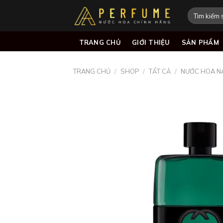
Skip
Tìm
to
kiếm:
content
TRANG CHỦ
GIỚI THIỆU
SẢN PHẨM
TRANG CHỦ
/
SHOP
/
TẤT CẢ
/
NƯỚC HOA N