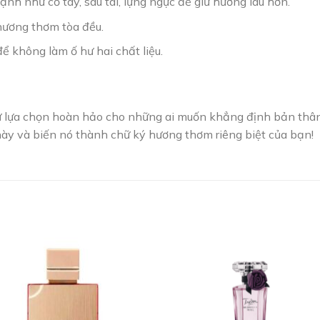
h như cổ tay, sau tai, lựng ngực để giữ hương lâu hơn.
hương thơm tòa đều.
ể không làm ố hư hai chất liệu.
ự lựa chọn hoàn hảo cho những ai muốn khẳng định bản thân
ày và biến nó thành chữ ký hương thơm riêng biệt của bạn!
Add to
Add
wishlist
wishl