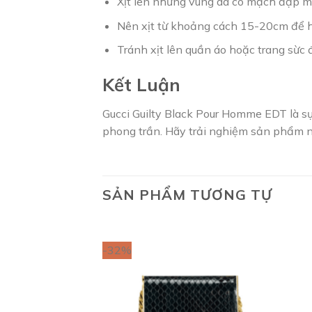
Xịt lên những vùng da có mạch đập mạn
Nên xịt từ khoảng cách 15-20cm để 
Tránh xịt lên quần áo hoặc trang sừc đ
Kết Luận
Gucci Guilty Black Pour Homme EDT là s
phong trần. Hãy trải nghiệm sản phẩm n
SẢN PHẨM TƯƠNG TỰ
-32%
Add to
wishlist