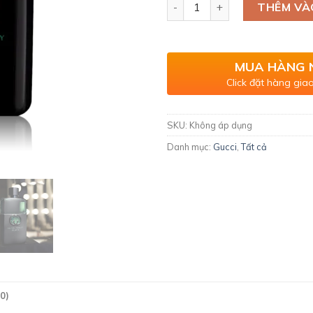
Gucci Guilty Black Pour Ho
THÊM VÀ
MUA HÀNG 
Click đặt hàng giao
SKU:
Không áp dụng
Danh mục:
Gucci
,
Tất cả
0)