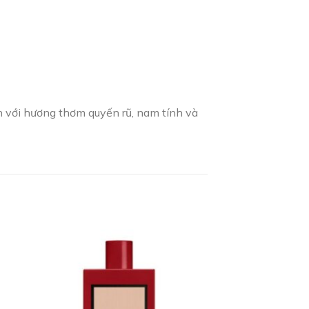
 với hương thơm quyến rũ, nam tính và
 to
Add to
ist
wishlist