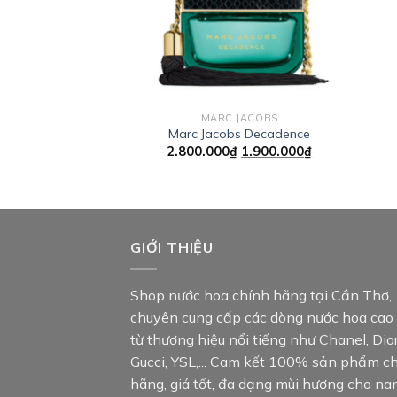
MARC JACOBS
Marc Jacobs Decadence
Giá
Giá
2.800.000
₫
1.900.000
₫
gốc
hiện
là:
tại
2.800.000₫.
là:
1.900.000₫.
GIỚI THIỆU
Shop nước hoa chính hãng tại Cần Thơ,
chuyên cung cấp các dòng nước hoa cao
từ thương hiệu nổi tiếng như Chanel, Dior
Gucci, YSL,... Cam kết 100% sản phẩm c
hãng, giá tốt, đa dạng mùi hương cho n