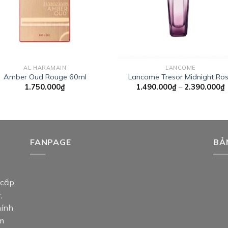
AL HARAMAIN
LANCOME
Amber Oud Rouge 60ml
Lancome Tresor Midnight Ro
1.750.000
₫
1.490.000
₫
–
2.390.000
₫
g
t
FANPAGE
BẢ
 cấp
,
hính
am