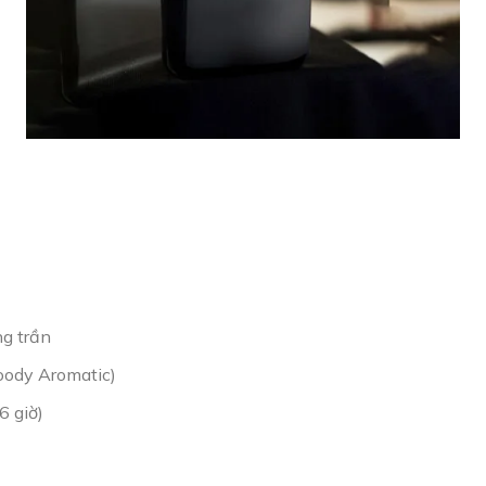
ng trần
oody Aromatic)
6 giờ)