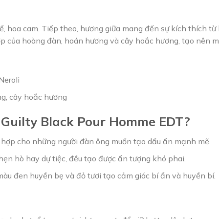
ể, hoa cam. Tiếp theo, hương giữa mang đến sự kích thích từ 
hợp của hoàng đàn, hoán hương và cây hoắc hương, tạo nên m
Neroli
ng, cây hoắc hương
 Guilty Black Pour Homme EDT?
ù hợp cho những người đàn ông muốn tạo dấu ấn mạnh mẽ.
, hẹn hò hay dự tiệc, đều tạo được ấn tượng khó phai.
màu đen huyền bẹ và đỏ tươi tạo cảm giác bí ẩn và huyền bí.