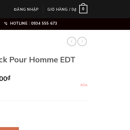
0
ĐĂNG NHẬP
GIỎ HÀNG /
0
₫
HOTLINE : 0934 555 673
lack Pour Homme EDT
Khoảng
000
₫
giá:
XÓA
từ
250.000₫
đến
1.890.000₫