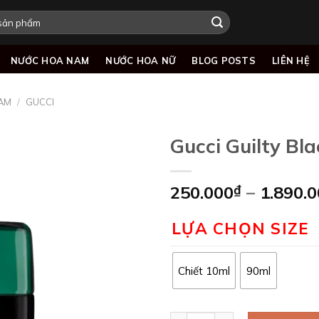
NƯỚC HOA NAM
NƯỚC HOA NỮ
BLOG POSTS
LIÊN HỆ
AM
/
GUCCI
Gucci Guilty B
250.000
₫
–
1.890.
Add to
wishlist
LỰA CHỌN SIZE
Chiết 10ml
90ml