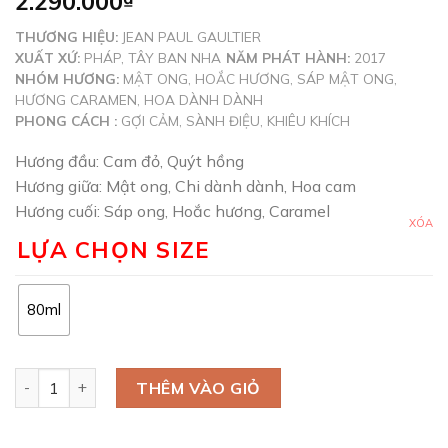
2.290.000
THƯƠNG HIỆU:
JEAN PAUL GAULTIER
XUẤT XỨ:
PHÁP, TÂY BAN NHA
NĂM PHÁT HÀNH:
2017
NHÓM HƯƠNG:
MẬT ONG, HOẮC HƯƠNG, SÁP MẬT ONG,
HƯƠNG CARAMEN, HOA DÀNH DÀNH
PHONG CÁCH :
GỢI CẢM, SÀNH ĐIỆU, KHIÊU KHÍCH
Hương đầu: Cam đỏ, Quýt hồng
Hương giữa: Mật ong, Chi dành dành, Hoa cam
Hương cuối: Sáp ong, Hoắc hương, Caramel
XÓA
LỰA CHỌN SIZE
80ml
Scandal EDP số lượng
THÊM VÀO GIỎ