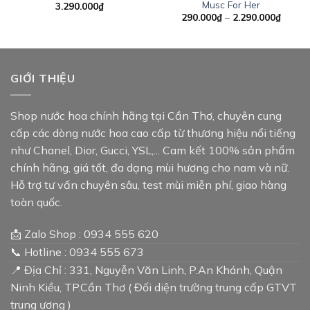
Musc For Her
3.290.000
₫
Khoản
290.000
₫
–
2.290.000
₫
giá:
từ
290.0
đến
2.290.
GIỚI THIỆU
Shop nước hoa chính hãng tại Cần Thơ, chuyên cung
cấp các dòng nước hoa cao cấp từ thương hiệu nổi tiếng
như Chanel, Dior, Gucci, YSL,... Cam kết 100% sản phẩm
chính hãng, giá tốt, đa dạng mùi hương cho nam và nữ.
Hỗ trợ tư vấn chuyên sâu, test mùi miễn phí, giao hàng
toàn quốc.
📩 Zalo Shop : 0934 555 620
📞 Hotline : 0934 555 673
📍 Địa Chỉ : 331, Nguyễn Văn Linh, P.An Khánh, Quận
Ninh Kiều, TP.Cần Thơ ( Đối diện trường trung cấp GTVT
trung ương )