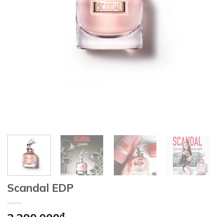
Scandal EDP
₫