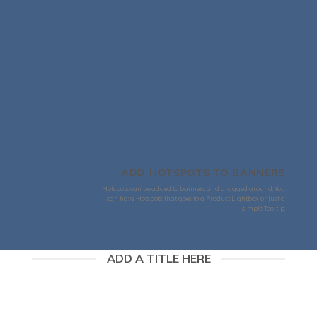
ADD HOTSPOTS TO BANNERS
Hotspots can be added to banners and dragged around. You
can have Hotspots that goes to a Product Lightbox or just a
simple Tooltip.
ADD A TITLE HERE