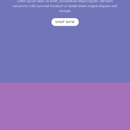
Lorem ipsum dolor sit amet, consectetuer adipiscing elit, sed diam
nonummy nibh euismod tincidunt ut laoreet dolore magna aliquam erat
volutpat.
SHOP NOW