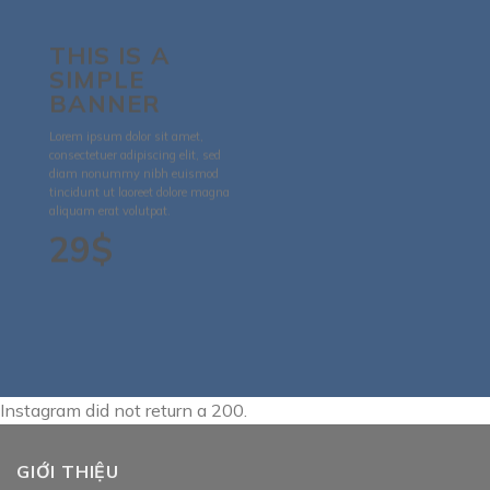
THIS IS A
SIMPLE
BANNER
Lorem ipsum dolor sit amet,
consectetuer adipiscing elit, sed
diam nonummy nibh euismod
tincidunt ut laoreet dolore magna
aliquam erat volutpat.
29$
Instagram did not return a 200.
GIỚI THIỆU