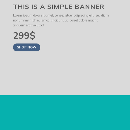
THIS IS A SIMPLE BANNER
Lorem ipsum dolor sit amet, consectetuer adipiscing elit, sed diam
nonummy nibh euismod tincidunt ut laoreet dolore magna
aliquam erat volutpat.
299$
SHOP NOW