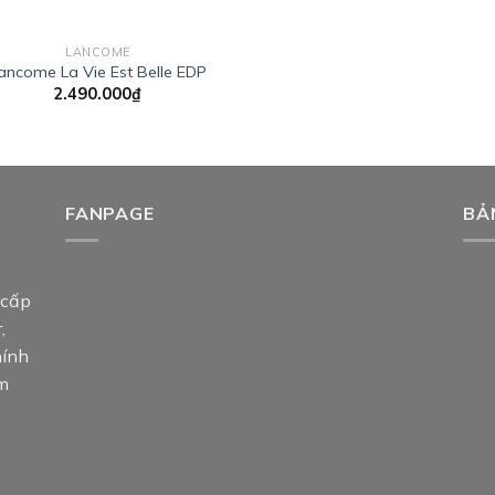
LANCOME
ancome La Vie Est Belle EDP
2.490.000
₫
FANPAGE
BẢ
 cấp
,
hính
am