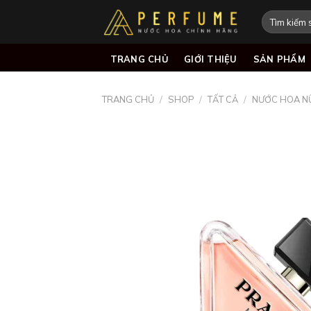
Skip
Tìm
to
kiếm:
content
TRANG CHỦ
GIỚI THIỆU
SẢN PHẨM
TRANG CHỦ
/
SHOP
/
TẤT CẢ
/
NƯỚC HOA N