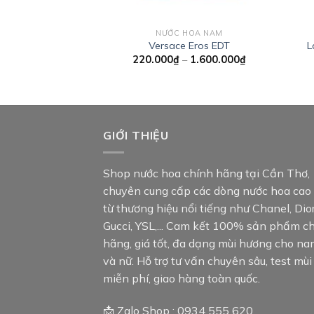
NƯỚC HOA NAM
Versace Eros EDT
L
Khoảng
220.000
₫
–
1.600.000
₫
giá:
từ
220.000₫
đến
1.600.000₫
GIỚI THIỆU
Shop nước hoa chính hãng tại Cần Thơ,
chuyên cung cấp các dòng nước hoa cao
từ thương hiệu nổi tiếng như Chanel, Dior
Gucci, YSL,... Cam kết 100% sản phẩm c
hãng, giá tốt, đa dạng mùi hương cho n
và nữ. Hỗ trợ tư vấn chuyên sâu, test mùi
miễn phí, giao hàng toàn quốc.
📩 Zalo Shop : 0934 555 620