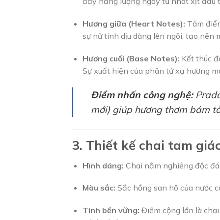
đầy năng lượng ngay từ nhát xịt đầu t
Hương giữa (Heart Notes):
Tâm điểm
sự nữ tính dịu dàng lên ngôi, tạo nê
Hương cuối (Base Notes):
Kết thúc đ
Sự xuất hiện của phân tử xạ hương mới
Điểm nhấn công nghệ:
Prada
mới) giúp hương thơm bám tỏa
3. Thiết kế chai tam gi
Hình dáng:
Chai nằm nghiêng độc đáo
Màu sắc:
Sắc hồng san hô của nước cố
Tính bền vững:
Điểm cộng lớn là chai