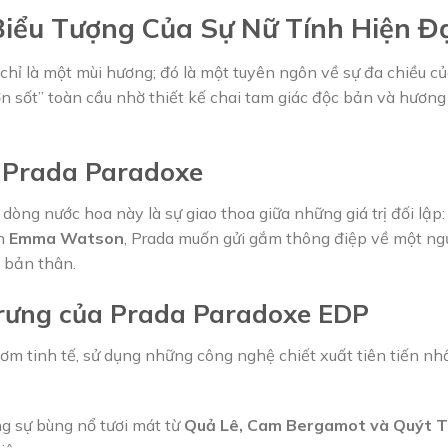
iểu Tượng Của Sự Nữ Tính Hiện Đ
hỉ là một mùi hương; đó là một tuyên ngôn về sự đa chiều 
n sốt” toàn cầu nhờ thiết kế chai tam giác độc bản và hươn
 Prada Paradoxe
dòng nước hoa này là sự giao thoa giữa những giá trị đối lập:
ên
Emma Watson
, Prada muốn gửi gắm thông điệp về một ngư
 bản thân.
trưng của Prada Paradoxe EDP
ơm tinh tế, sử dụng những công nghệ chiết xuất tiên tiến nhấ
 sự bùng nổ tươi mát từ
Quả Lê, Cam Bergamot và Quýt T