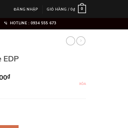
0
ĐĂNG NHẬP
GIỎ HÀNG /
0
₫
HOTLINE : 0934 555 673
e EDP
Khoảng
000
₫
giá:
XÓA
từ
320.000₫
đến
2.690.000₫