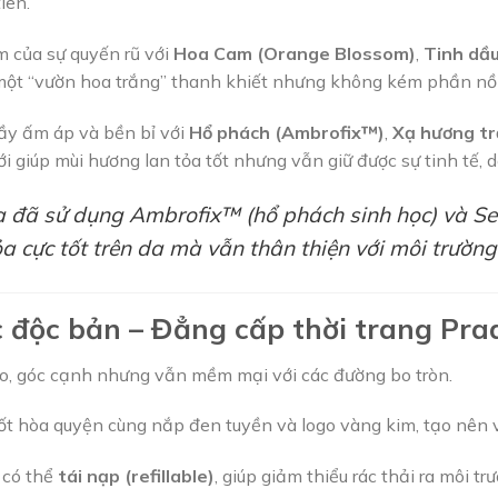
iên.
 của sự quyến rũ với
Hoa Cam (Orange Blossom)
,
Tinh dầu
n một “vườn hoa trắng” thanh khiết nhưng không kém phần nồ
ầy ấm áp và bền bỉ với
Hổ phách (Ambrofix™)
,
Xạ hương tr
 giúp mùi hương lan tỏa tốt nhưng vẫn giữ được sự tinh tế, d
 đã sử dụng
Ambrofix™
(hổ phách sinh học) và
Se
 cực tốt trên da mà vẫn thân thiện với môi trường
ác độc bản – Đẳng cấp thời trang Pra
, góc cạnh nhưng vẫn mềm mại với các đường bo tròn.
t hòa quyện cùng nắp đen tuyền và logo vàng kim, tạo nên v
 có thể
tái nạp (refillable)
, giúp giảm thiểu rác thải ra môi t