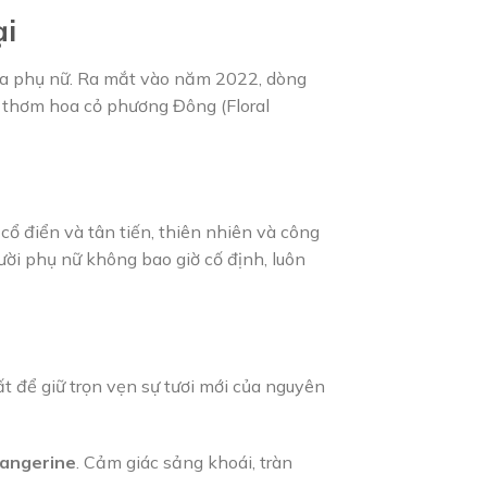
ại
của phụ nữ. Ra mắt vào năm 2022, dòng
g thơm hoa cỏ phương Đông (Floral
 cổ điển và tân tiến, thiên nhiên và công
ời phụ nữ không bao giờ cố định, luôn
t để giữ trọn vẹn sự tươi mới của nguyên
angerine
. Cảm giác sảng khoái, tràn