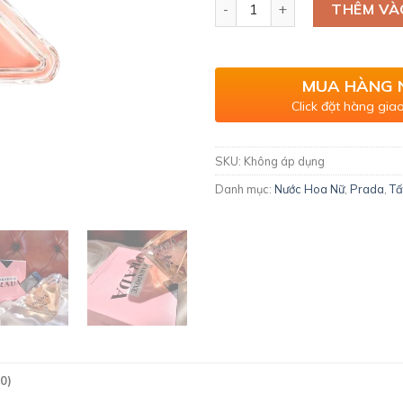
Prada Paradoxe EDP số lượn
THÊM VÀ
MUA HÀNG 
Click đặt hàng giao
SKU:
Không áp dụng
Danh mục:
Nước Hoa Nữ
,
Prada
,
Tấ
0)