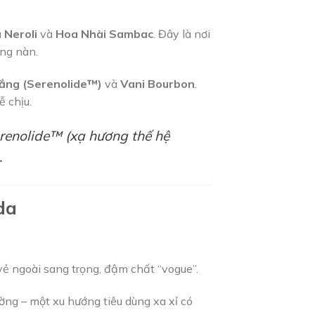
 Neroli
và
Hoa Nhài Sambac
. Đây là nơi
ng nàn.
ắng (Serenolide™)
và
Vani Bourbon
.
ễ chịu.
renolide™
(xạ hương thế hệ
.
da
ẻ ngoài sang trọng, đậm chất “vogue”.
rường – một xu hướng tiêu dùng xa xỉ có