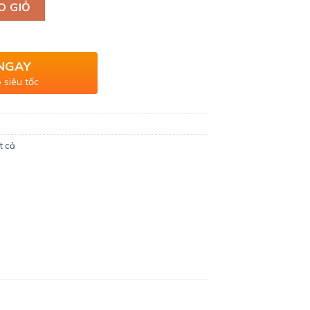
g
O GIỎ
NGAY
 siêu tốc
t cả