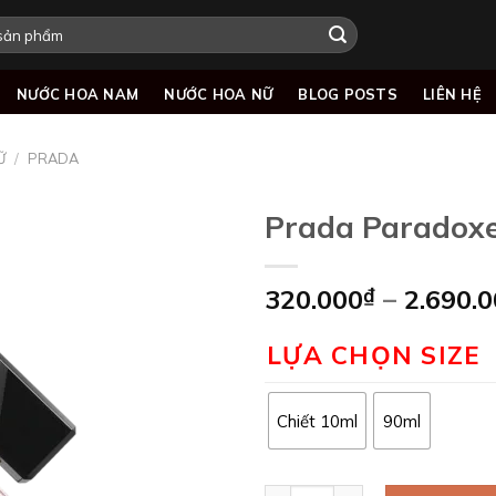
NƯỚC HOA NAM
NƯỚC HOA NỮ
BLOG POSTS
LIÊN HỆ
Ữ
/
PRADA
Prada Paradox
320.000
₫
–
2.690.
Add to
wishlist
LỰA CHỌN SIZE
Chiết 10ml
90ml