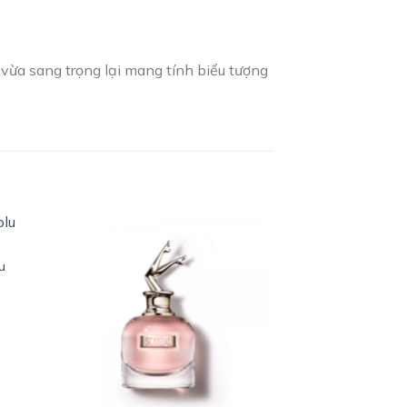
vừa sang trọng lại mang tính biểu tượng
u
hoảng
 to
Add to
á:
ist
wishlist
50.000₫
ến
.590.000₫