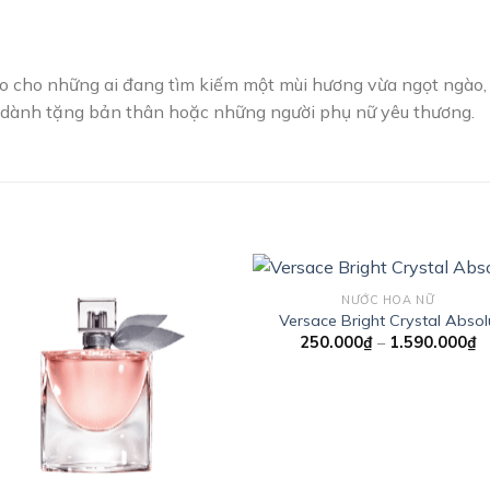
o cho những ai đang tìm kiếm một mùi hương vừa ngọt ngào, 
i dành tặng bản thân hoặc những người phụ nữ yêu thương.
NƯỚC HOA NỮ
Versace Bright Crystal Absol
K
250.000
₫
–
1.590.000
₫
Add to
Add
gi
wishlist
wishl
từ
2
đ
1