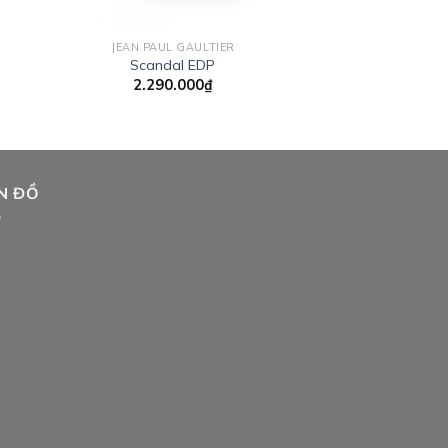
JEAN PAUL GAULTIER
AL HAR
Scandal EDP
Amber Oud R
2.290.000
₫
1.750.
N ĐỒ