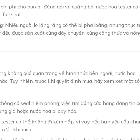
 chi phí cho bao bì, đóng gói và quảng bá, nước hoa tester có 
full seal.
ng
: Nhiều người lo lắng rằng có thể bị pha loãng, nhưng thực t
er đều được sản xuất cùng dây chuyền, cùng công thức và nồn
ưng không quá quan trọng về hình thức bên ngoài, nước hoa
hắc. Tuy nhiên, trước khi quyết định mua, hãy xem xét một số
 không có seal niêm phong, việc tìm đúng cửa hàng đáng tin 
àng giả hoặc nước hoa bị oxy hóa.
 tester có thể không đi kèm nắp, vì vậy nếu bạn yêu cầu chai
trước khi mua.