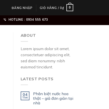
0
ĐĂNG NHẬP
GIỎ HÀNG /
0
₫
HOTLINE : 0934 555 673
ABOUT
Lorem ipsum dolor sit amet,
consectetuer adipiscing elit,
sed diam nonummy nibh
euismod tincidunt.
LATEST POSTS
Phân biệt nước hoa
04
Th4
thật – giả đơn giản tại
nhà