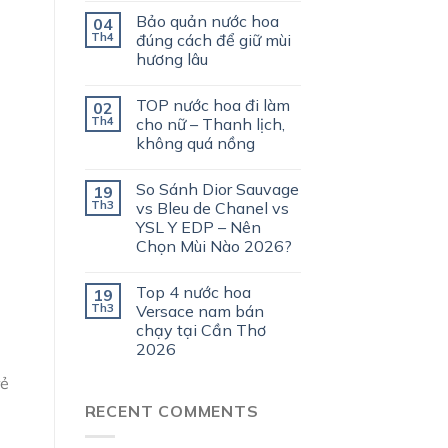
Bảo quản nước hoa
04
Th4
đúng cách để giữ mùi
hương lâu
TOP nước hoa đi làm
02
Th4
cho nữ – Thanh lịch,
không quá nồng
So Sánh Dior Sauvage
19
Th3
vs Bleu de Chanel vs
YSL Y EDP – Nên
Chọn Mùi Nào 2026?
Top 4 nước hoa
19
Th3
Versace nam bán
chạy tại Cần Thơ
2026
rẻ
RECENT COMMENTS