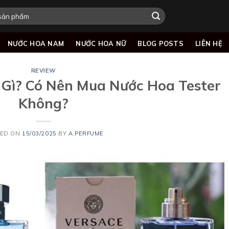
NƯỚC HOA NAM
NƯỚC HOA NỮ
BLOG POSTS
LIÊN HỆ
REVIEW
 Gì? Có Nên Mua Nước Hoa Tester
Không?
TED ON
15/03/2025
BY
A.PERFUME