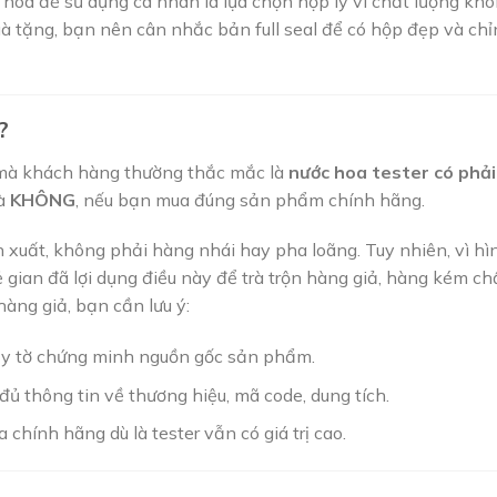
hoa để sử dụng cá nhân là lựa chọn hợp lý vì chất lượng kh
à tặng, bạn nên cân nhắc bản full seal để có hộp đẹp và chỉ
?
 mà khách hàng thường thắc mắc là
nước hoa tester có phải
là
KHÔNG
, nếu bạn mua đúng sản phẩm chính hãng.
 xuất, không phải hàng nhái hay pha loãng. Tuy nhiên, vì hì
 gian đã lợi dụng điều này để trà trộn hàng giả, hàng kém ch
hàng giả, bạn cần lưu ý:
giấy tờ chứng minh nguồn gốc sản phẩm.
ủ thông tin về thương hiệu, mã code, dung tích.
 chính hãng dù là tester vẫn có giá trị cao.