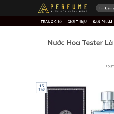
Skip
Tìm
to
kiếm:
content
TRANG CHỦ
GIỚI THIỆU
SẢN PHẨM
Nước Hoa Tester Là
POS
15
Th3