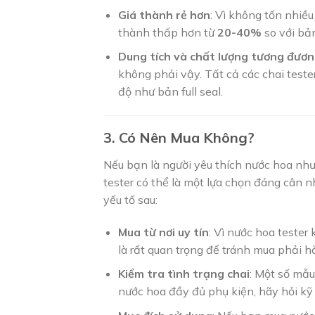
Giá thành rẻ hơn
: Vì không tốn nhiều
thành thấp hơn từ
20-40%
so với bản 
Dung tích và chất lượng tương đươ
không phải vậy. Tất cả các chai test
độ như bản full seal.
3. Có Nên Mua Không?
Nếu bạn là người yêu thích nước hoa nh
tester có thể là một lựa chọn đáng cân n
yếu tố sau:
Mua từ nơi uy tín
: Vì nước hoa tester
là rất quan trọng để tránh mua phải h
Kiểm tra tình trạng chai
: Một số mẫu
nước hoa đầy đủ phụ kiện, hãy hỏi kỹ 