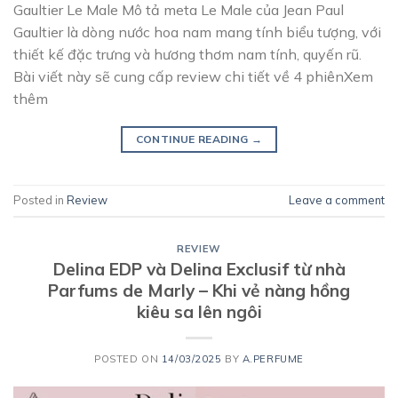
Gaultier Le Male Mô tả meta Le Male của Jean Paul
Gaultier là dòng nước hoa nam mang tính biểu tượng, với
thiết kế đặc trưng và hương thơm nam tính, quyến rũ.
Bài viết này sẽ cung cấp review chi tiết về 4 phiênXem
thêm
CONTINUE READING
→
Posted in
Review
Leave a comment
REVIEW
Delina EDP và Delina Exclusif từ nhà
Parfums de Marly – Khi vẻ nàng hồng
kiêu sa lên ngôi
POSTED ON
14/03/2025
BY
A.PERFUME