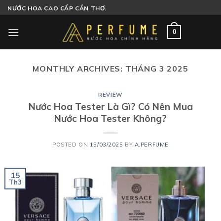
Skip
NƯỚC HOA CAO CẤP CẦN THƠ.
to
content
0
MONTHLY ARCHIVES:
THÁNG 3 2025
REVIEW
Nước Hoa Tester Là Gì? Có Nên Mua
Nước Hoa Tester Không?
POSTED ON
15/03/2025
BY
A.PERFUME
15
Th3