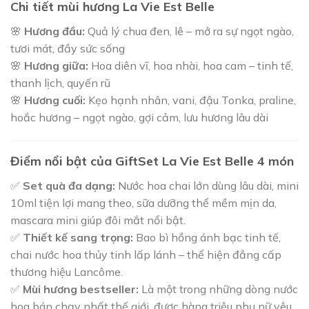
Chi tiết mùi hương La Vie Est Belle
🌸
Hương đầu:
Quả lý chua đen, lê – mở ra sự ngọt ngào,
tươi mát, đầy sức sống
🌸
Hương giữa:
Hoa diên vĩ, hoa nhài, hoa cam – tinh tế,
thanh lịch, quyến rũ
🌸
Hương cuối:
Kẹo hạnh nhân, vani, đậu Tonka, praline,
hoắc hương – ngọt ngào, gợi cảm, lưu hương lâu dài
Điểm nổi bật của GiftSet La Vie Est Belle 4 món
✅
Set quà đa dạng:
Nước hoa chai lớn dùng lâu dài, mini
10ml tiện lợi mang theo, sữa dưỡng thể mềm mịn da,
mascara mini giúp đôi mắt nổi bật.
✅
Thiết kế sang trọng:
Bao bì hồng ánh bạc tinh tế,
chai nước hoa thủy tinh lấp lánh – thể hiện đẳng cấp
thương hiệu Lancôme.
✅
Mùi hương bestseller:
Là một trong những dòng nước
hoa bán chạy nhất thế giới, được hàng triệu phụ nữ yêu