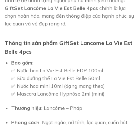
tinh tế để dành tặng người phụ nữ mình yêu thương?
GiftSet Lancôme La Vie Est Belle 4pcs
chính là lựa
chọn hoàn hảo, mang đến thông điệp của hạnh phúc, sự
lạc quan và vẻ đẹp rạng rỡ.
Thông tin sản phẩm GiftSet Lancome La Vie Est
Belle 4pcs
Bao gồm:
✅ Nước hoa La Vie Est Belle EDP 100ml
✅ Sữa dưỡng thể La Vie Est Belle 50ml
✅ Nước hoa mini 10ml (dạng mang theo)
✅ Mascara Lancôme Hypnôse 2ml (mini)
Thương hiệu:
Lancôme – Pháp
Phong cách:
Ngọt ngào, nữ tính, lạc quan, cuốn hút