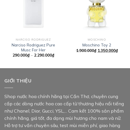
Add to
Add to
wishlist
wishlist
NARCISO RODRIGUEZ
MOSCHINO
Narciso Rodriguez Pure
Moschino Toy 2
Musc For Her
Giá
Giá
1.900.000
₫
1.350.000
₫
gốc
hiện
Khoảng
290.000
₫
–
2.290.000
₫
là:
tại
giá:
1.900.000₫.
là:
từ
1.350.
290.000₫
đến
2.290.000₫
GIỚI THIỆU
Shop nước hoa chính hãng tại Cần Thơ, chuyên cung
cấp các dòng nước hoa cao cấp từ thương hiệu nổi tiếng
như Chanel, Dior, Gucci, YSL,... Cam kết 100% sản phẩm
chính hãng, giá tốt, đa dạng mùi hương cho nam và nữ.
Hỗ trợ tư vấn chuyên sâu, test mùi miễn phí, giao hàng