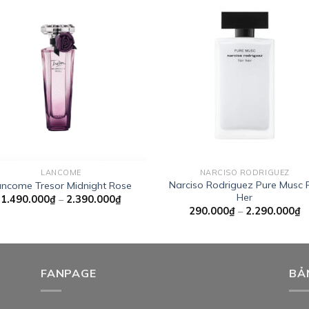
Add to
Add
wishlist
wishl
LANCOME
NARCISO RODRIGUEZ
Narciso Rodriguez Pure Musc 
ancome Tresor Midnight Rose
Her
Khoảng
1.490.000
₫
–
2.390.000
₫
giá:
K
290.000
₫
–
2.290.000
₫
từ
gi
1.490.000₫
từ
đến
2
2.390.000₫
đ
2
FANPAGE
BẢ