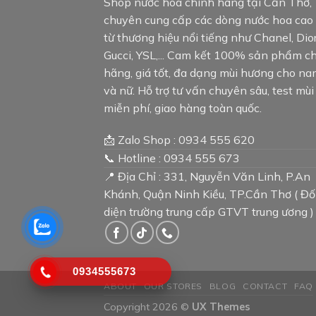
Shop nước hoa chính hãng tại Cần Thơ,
chuyên cung cấp các dòng nước hoa cao
từ thương hiệu nổi tiếng như Chanel, Dior
Gucci, YSL,... Cam kết 100% sản phẩm c
hãng, giá tốt, đa dạng mùi hương cho n
và nữ. Hỗ trợ tư vấn chuyên sâu, test mùi
miễn phí, giao hàng toàn quốc.
📩 Zalo Shop : 0934 555 620
📞 Hotline : 0934 555 673
📍 Địa Chỉ : 331, Nguyễn Văn Linh, P.An
Khánh, Quận Ninh Kiều, TP.Cần Thơ ( Đố
diện trường trung cấp GTVT trung ương )
0934555673
ABOUT
OUR STORES
BLOG
CONTACT
FAQ
Copyright 2026 ©
UX Themes