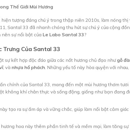
rong Thế Giới Mùi Hương
 hiện tượng đáng chú ý trong thập niên 2010s, làm nóng thị
11, Santal 33 đã nhanh chóng thu hút sự chú ý của cộng đồn
m nên sự nổi bật của
Le Labo Santal 33
?
 Trưng Của Santal 33
 sự kết hợp độc đáo giữa các nốt hương chủ đạo như
gỗ đà
vĩ
, và
nhựa hổ phách
. Những yếu tố này hòa quyện với nhau
hấn chính của Santal 33, mang đến một mùi hương thơm tươi
ột không khí chân thực và sống động, giống như bạn đang đ
này tạo ra sự ấm áp và vững chắc, giúp làm nổi bật cảm giác
 hương hoa này thêm phần tinh tế và mềm mại, làm tăng sự