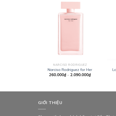
Add to
wishlist
NARCISO RODRIGUEZ
Narciso Rodriguez for Her
L
Khoảng
260.000
₫
–
2.090.000
₫
giá:
từ
260.000₫
đến
2.090.000₫
GIỚI THIỆU