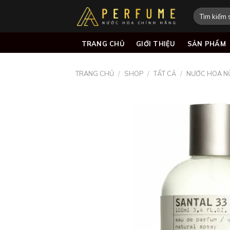
Skip
Tìm
to
kiếm:
content
TRANG CHỦ
GIỚI THIỆU
SẢN PHẨM
TRANG CHỦ
/
SHOP
/
TẤT CẢ
/
NƯỚC HOA N