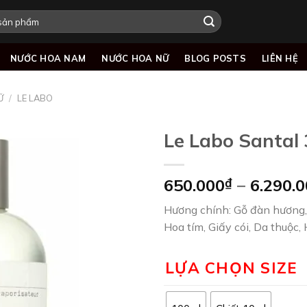
NƯỚC HOA NAM
NƯỚC HOA NỮ
BLOG POSTS
LIÊN HỆ
Ữ
/
LE LABO
Le Labo Santal 
650.000
₫
–
6.290.
Add to
wishlist
Hương chính: Gỗ đàn hương, 
Hoa tím, Giấy cói, Da thuộc,
LỰA CHỌN SIZE