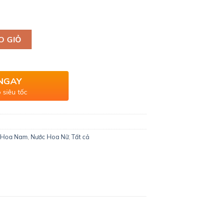
O GIỎ
NGAY
 siêu tốc
 Hoa Nam
,
Nước Hoa Nữ
,
Tất cả