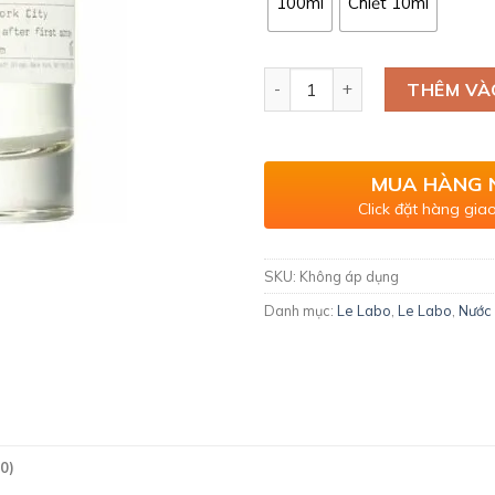
100ml
Chiết 10ml
Le Labo Santal 33 số lượng
THÊM VÀ
MUA HÀNG 
Click đặt hàng giao
SKU:
Không áp dụng
Danh mục:
Le Labo
,
Le Labo
,
Nước
0)