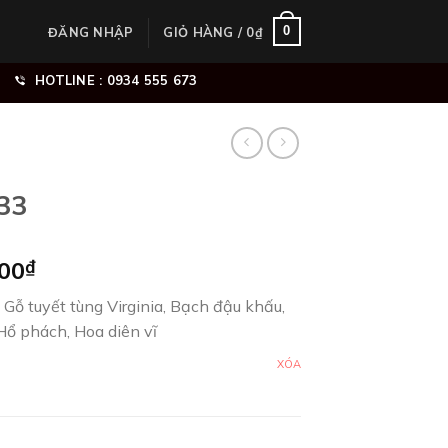
0
ĐĂNG NHẬP
GIỎ HÀNG /
0
₫
HOTLINE : 0934 555 673
33
Khoảng
000
₫
giá:
Gỗ tuyết tùng Virginia, Bạch đậu khấu,
từ
 Hổ phách, Hoa diên vĩ
650.000₫
đến
XÓA
6.290.000₫