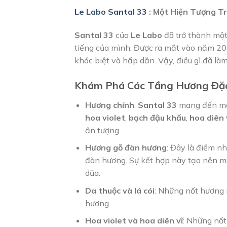
Le Labo Santal 33
: Một Hiện Tượng T
Santal 33
của
Le Labo
đã trở thành một
tiếng của mình. Được ra mắt vào năm 20
khác biệt và hấp dẫn. Vậy, điều gì đã là
Khám Phá Các Tầng Hương Đặc
Hương chính
:
Santal 33
mang đến một
hoa violet
,
bạch đậu khấu
,
hoa diên 
ấn tượng.
Hương gỗ đàn hương
: Đây là điểm n
đàn hương. Sự kết hợp này tạo nên m
dũa.
Da thuộc và lá cói
: Những nốt hương 
hương.
Hoa violet và hoa diên vĩ
: Những nốt