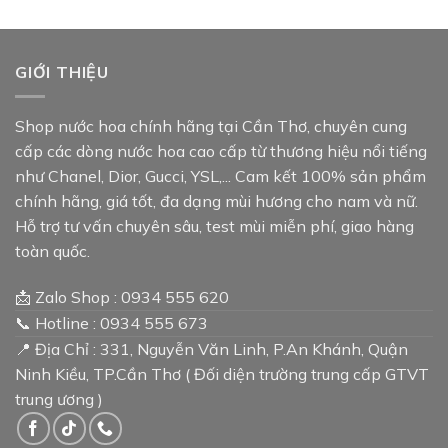
250.0
đến
2.290.
GIỚI THIỆU
Shop nước hoa chính hãng tại Cần Thơ, chuyên cung
cấp các dòng nước hoa cao cấp từ thương hiệu nổi tiếng
như Chanel, Dior, Gucci, YSL,... Cam kết 100% sản phẩm
chính hãng, giá tốt, đa dạng mùi hương cho nam và nữ.
Hỗ trợ tư vấn chuyên sâu, test mùi miễn phí, giao hàng
toàn quốc.
📩 Zalo Shop : 0934 555 620
📞 Hotline : 0934 555 673
📍 Địa Chỉ : 331, Nguyễn Văn Linh, P.An Khánh, Quận
Ninh Kiều, TP.Cần Thơ ( Đối diện trường trung cấp GTVT
trung ương )