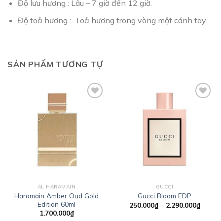
Độ lưu hương : Lâu – 7 giờ đến 12 giờ.
Độ toả hương : Toả hương trong vòng một cánh tay.
SẢN PHẨM TƯƠNG TỰ
Add to
Add to
wishlist
wishlist
AL HARAMAIN
GUCCI
Haramain Amber Oud Gold
Gucci Bloom EDP
Edition 60ml
Khoản
250.000
₫
–
2.290.000
₫
giá:
1.700.000
₫
từ