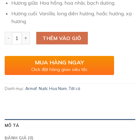
Hương giữa: Hoa hồng, hoa nhài, bạch dương.
Hương cuối: Vanilla, long diên hương, hoắc hương, xạ
hương.
Club De Nuit Intense Man Limited Edition EDP 105ml số lượ
THÊM VÀO GIỎ
MUA HÀNG NGAY
Click đặt hàng giao siêu tốc
Danh mục:
Armaf
,
Nước Hoa Nam
,
Tất cả
MÔ TẢ
ĐÁNH GIÁ (0)