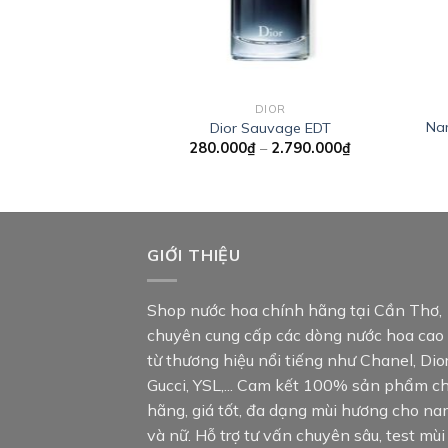
DIOR
Nar
Dior Sauvage EDT
Khoảng
280.000
₫
–
2.790.000
₫
giá:
từ
280.000₫
đến
2.790.000₫
GIỚI THIỆU
Shop nước hoa chính hãng tại Cần Thơ,
chuyên cung cấp các dòng nước hoa cao
từ thương hiệu nổi tiếng như Chanel, Dior
Gucci, YSL,... Cam kết 100% sản phẩm c
hãng, giá tốt, đa dạng mùi hương cho n
và nữ. Hỗ trợ tư vấn chuyên sâu, test mùi