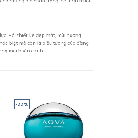
 cho những dịp quan trọng, nơi bạn muốn
c. Với thiết kế đẹp mắt, mùi hương
ác biệt mà còn là biểu tượng của đẳng
rong mọi hoàn cảnh.
-22%
 to
Add to
ist
wishlist