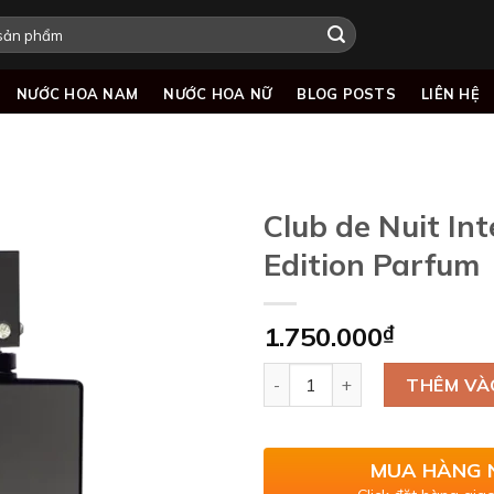
NƯỚC HOA NAM
NƯỚC HOA NỮ
BLOG POSTS
LIÊN HỆ
Club de Nuit In
Edition Parfum
Add to
1.750.000
₫
wishlist
Club de Nuit Intense Man Lim
THÊM VÀ
MUA HÀNG 