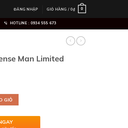
0
ĐĂNG NHẬP
GIỎ HÀNG /
0
₫
HOTLINE : 0934 555 673
tense Man Limited
ited Edition Parfum số lượng
O GIỎ
NGAY