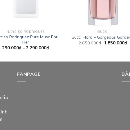
NARCISO RODRIGUEZ
GUCCI
ciso Rodriguez Pure Musc For
Gucci Flora – Gorgeous Garde
Her
Giá
G
2.650.000
₫
1.850.000
₫
gốc
h
Khoảng
290.000
₫
–
2.290.000
₫
là:
t
giá:
2.650.000₫.
là
từ
1
290.000₫
đến
2.290.000₫
FANPAGE
BẢ
 cấp
,
hính
am