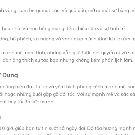
 vàng, cam bergamot, táo, và quả dứa, mở ra một sự bùng nổ
, hoa nhài và hoa hồng mang đến chiều sâu và sự tinh tế.
ng, hổ phách, xạ hương và vani, giúp mùi hương lưu lại ấm á
mạnh mẽ, nam tính, nhưng vẫn giữ được nét quyến rũ và san
 đàn ông thích sự táo bạo nhưng không kém phần lịch lãm.
ử Dụng
 ông hiện đại, tự tin và yêu thích phong cách mạnh mẽ, sa
c tối hoặc những buổi gặp gỡ đối tác. Với sự mạnh mẽ và sắc s
hát huy tối đa sức mạnh.
g
10 giờ, giúp bạn tự tin suốt cả ngày dài. Độ tỏa hương mạnh 