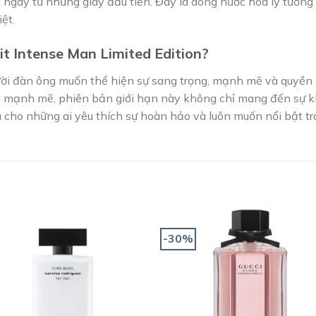
 ngay từ những giây đầu tiên. Đây là dòng nước hoa lý tưởng
ệt.
it Intense Man Limited Edition?
i đàn ông muốn thể hiện sự sang trọng, mạnh mẽ và quyền lự
g mạnh mẽ, phiên bản giới hạn này không chỉ mang đến sự kh
a cho những ai yêu thích sự hoàn hảo và luôn muốn nổi bật t
-30%
Add to
Add
wishlist
wishl