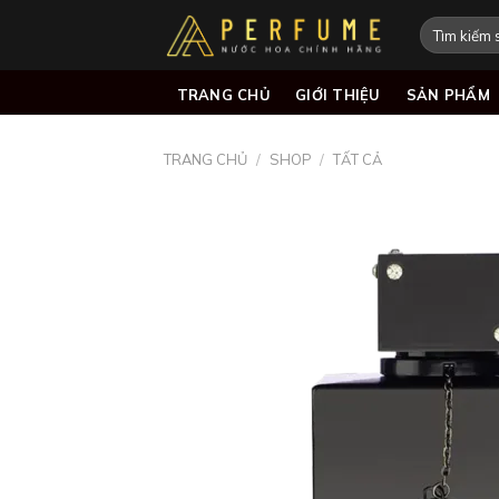
Skip
Tìm
to
kiếm:
content
TRANG CHỦ
GIỚI THIỆU
SẢN PHẨM
TRANG CHỦ
/
SHOP
/
TẤT CẢ