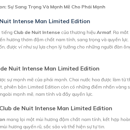
tion: Sự Sang Trọng Và Mạnh Mẽ Cho Phái Mạnh
Nuit Intense Man Limited Edition
i tiếng
Club de Nuit Intense
của thương hiệu
Armaf
. Ra mắt
ến hương thơm đậm chất nam tính, sang trọng và quyền lực. C
n, được ví như sự lựa chọn lý tưởng cho những người đàn ông 
 de Nuit Intense Man Limited Edition
được sự mạnh mẽ của phái mạnh. Chai nước hoa được làm từ t
ệt, phiên bản Limited Edition còn có những điểm nhấn vàng s
 ngoài mạnh mẽ, nam tính và đầy quyền lực.
lub de Nuit Intense Man Limited Edition
ion
mang lại một mùi hương đậm chất nam tính, kết hợp hoà
ùi hương quyến rũ, sắc sảo và thể hiện sự tự tin.