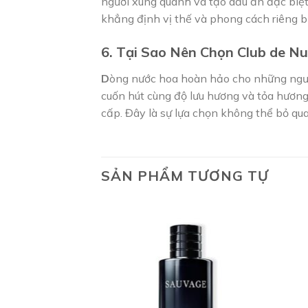
người xung quanh và tạo dấu ấn đặc biệt
khẳng định vị thế và phong cách riêng bi
6. Tại Sao Nên Chọn Club de Nu
D
òng nước hoa hoàn hảo cho những ngườ
cuốn hút cùng độ lưu hương và tỏa hươn
cấp. Đây là sự lựa chọn không thể bỏ qu
SẢN PHẨM TƯƠNG TỰ
Add to
wishlist