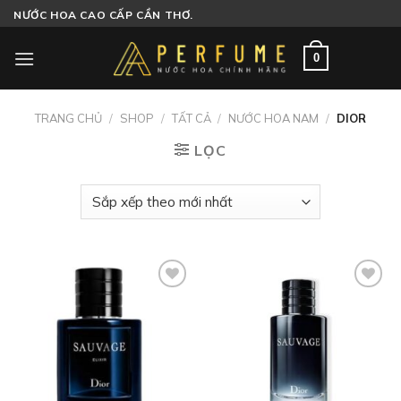
Skip
NƯỚC HOA CAO CẤP CẦN THƠ.
to
content
0
TRANG CHỦ
/
SHOP
/
TẤT CẢ
/
NƯỚC HOA NAM
/
DIOR
LỌC
Add to
Add to
wishlist
wishlist