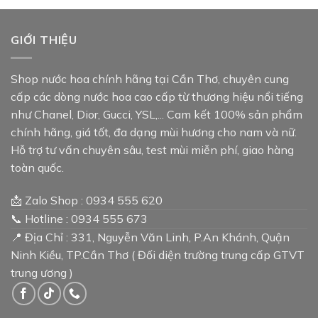
3.490.000₫
3.290.
GIỚI THIỆU
Shop nước hoa chính hãng tại Cần Thơ, chuyên cung
cấp các dòng nước hoa cao cấp từ thương hiệu nổi tiếng
như Chanel, Dior, Gucci, YSL,... Cam kết 100% sản phẩm
chính hãng, giá tốt, đa dạng mùi hương cho nam và nữ.
Hỗ trợ tư vấn chuyên sâu, test mùi miễn phí, giao hàng
toàn quốc.
📩 Zalo Shop : 0934 555 620
📞 Hotline : 0934 555 673
📍 Địa Chỉ : 331, Nguyễn Văn Linh, P.An Khánh, Quận
Ninh Kiều, TP.Cần Thơ ( Đối diện trường trung cấp GTVT
trung ương )