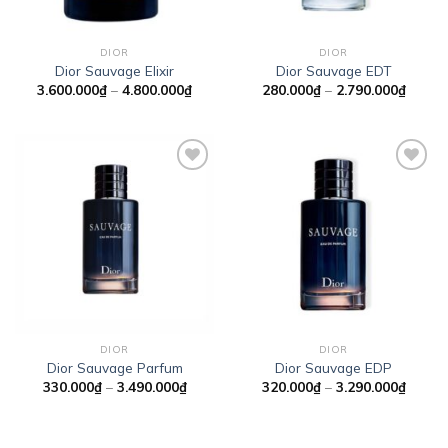
DIOR
DIOR
Dior Sauvage Elixir
Dior Sauvage EDT
Khoảng
Khoản
3.600.000
₫
–
4.800.000
₫
280.000
₫
–
2.790.000
₫
giá:
giá:
từ
từ
3.600.000₫
280.0
đến
đến
4.800.000₫
2.790.
Add to
Add to
wishlist
wishlist
DIOR
DIOR
Dior Sauvage Parfum
Dior Sauvage EDP
Khoảng
Khoản
330.000
₫
–
3.490.000
₫
320.000
₫
–
3.290.000
₫
giá:
giá:
từ
từ
330.000₫
320.0
đến
đến