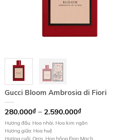
Gucci Bloom Ambrosia di Fiori
Khoảng
280.000
₫
–
2.590.000
₫
giá:
Hương đầu: Hoa nhài, Hoa kim ngân
từ
Hương giữa: Hoa huệ
280.000₫
Hương cuối: Orris, Hoa hồng Đan Mạch