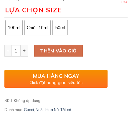
đến
XÓA
2.590.000₫
LỰA CHỌN SIZE
100ml
Chiết 10ml
50ml
Gucci Bloom Ambrosia di Fiori số lượng
THÊM VÀO GIỎ
MUA HÀNG NGAY
Click đặt hàng giao siêu tốc
SKU:
Không áp dụng
Danh mục:
Gucci
,
Nước Hoa Nữ
,
Tất cả