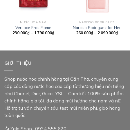
NƯỚC HOA NAM
NARCISO RODRIGUEZ
Versace Eros Flame
Narciso Rodriguez for Her
Khoảng
Khoản
230.000
₫
–
1.790.000
₫
260.000
₫
–
2.090.000
₫
giá:
giá:
từ
từ
230.000₫
260.0
đến
đến
1.790.000₫
2.090.
GIỚI THIỆU
Shop nước hoa chính hãng tại Cần Thơ, chuyên cung
cấp các dòng nước hoa cao cấp từ thương hiệu nổi tiếng
như Chanel, Dior, Gucci, YSL,... Cam kết 100% sản phẩm
chính hãng, giá tốt, đa dạng mùi hương cho nam và nữ.
Hỗ trợ tư vấn chuyên sâu, test mùi miễn phí, giao hàng
toàn quốc.
📩 Zalo Shop : 0934 555 620