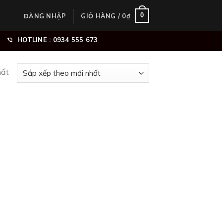
0
ĐĂNG NHẬP
GIỎ HÀNG /
0
₫
HOTLINE : 0934 555 673
hất