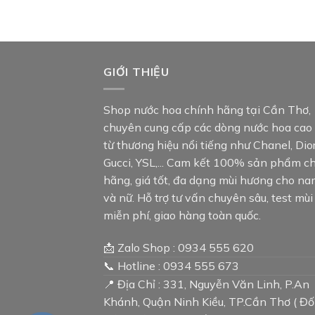
GIỚI THIỆU
Shop nước hoa chính hãng tại Cần Thơ,
chuyên cung cấp các dòng nước hoa cao
từ thương hiệu nổi tiếng như Chanel, Dior
Gucci, YSL,... Cam kết 100% sản phẩm c
hãng, giá tốt, đa dạng mùi hương cho n
và nữ. Hỗ trợ tư vấn chuyên sâu, test mùi
miễn phí, giao hàng toàn quốc.
📩 Zalo Shop : 0934 555 620
📞 Hotline : 0934 555 673
📍 Địa Chỉ : 331, Nguyễn Văn Linh, P.An
Khánh, Quận Ninh Kiều, TP.Cần Thơ ( Đố