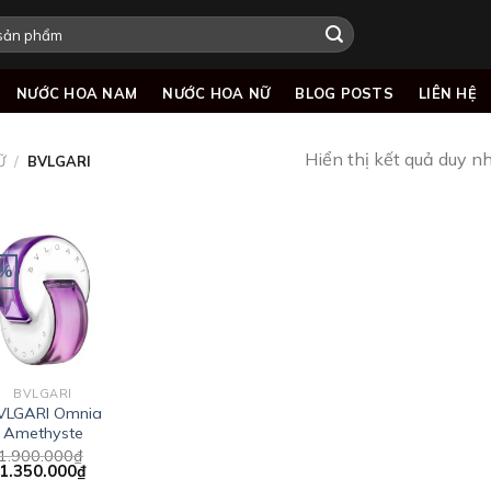
NƯỚC HOA NAM
NƯỚC HOA NỮ
BLOG POSTS
LIÊN HỆ
Hiển thị kết quả duy n
Ữ
/
BVLGARI
9%
Add to
wishlist
BVLGARI
VLGARI Omnia
Amethyste
1.900.000
₫
Giá
Giá
1.350.000
₫
gốc
hiện