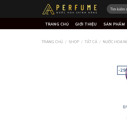
Skip
Tìm
to
kiếm:
content
TRANG CHỦ
GIỚI THIỆU
SẢN PHẨM
TRANG CHỦ
/
SHOP
/
TẤT CẢ
/
NƯỚC HOA N
-2
B