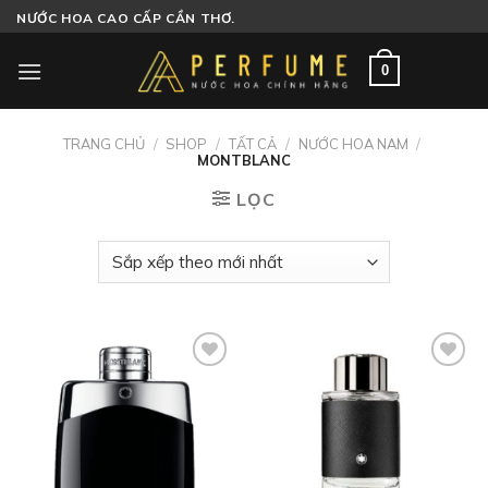
Skip
NƯỚC HOA CAO CẤP CẦN THƠ.
to
content
0
TRANG CHỦ
/
SHOP
/
TẤT CẢ
/
NƯỚC HOA NAM
/
MONTBLANC
LỌC
Add to
Add to
wishlist
wishlist