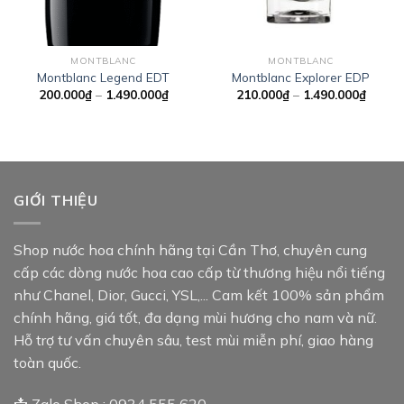
MONTBLANC
MONTBLANC
Montblanc Legend EDT
Montblanc Explorer EDP
Khoảng
Khoản
200.000
₫
–
1.490.000
₫
210.000
₫
–
1.490.000
₫
giá:
giá:
từ
từ
200.000₫
210.0
đến
đến
1.490.000₫
1.490.
GIỚI THIỆU
Shop nước hoa chính hãng tại Cần Thơ, chuyên cung
cấp các dòng nước hoa cao cấp từ thương hiệu nổi tiếng
như Chanel, Dior, Gucci, YSL,... Cam kết 100% sản phẩm
chính hãng, giá tốt, đa dạng mùi hương cho nam và nữ.
Hỗ trợ tư vấn chuyên sâu, test mùi miễn phí, giao hàng
toàn quốc.
📩 Zalo Shop : 0934 555 620