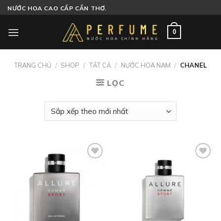
Skip
NƯỚC HOA CAO CẤP CẦN THƠ.
to
content
0
TRANG CHỦ
/
SHOP
/
TẤT CẢ
/
NƯỚC HOA NAM
/
CHANEL
LỌC
Add to
Add to
wishlist
wishlist