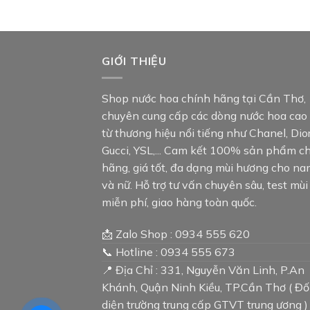
GIỚI THIỆU
Shop nước hoa chính hãng tại Cần Thơ,
chuyên cung cấp các dòng nước hoa cao
từ thương hiệu nổi tiếng như Chanel, Dior
Gucci, YSL,... Cam kết 100% sản phẩm c
hãng, giá tốt, đa dạng mùi hương cho n
và nữ. Hỗ trợ tư vấn chuyên sâu, test mùi
miễn phí, giao hàng toàn quốc.
📩 Zalo Shop : 0934 555 620
📞 Hotline : 0934 555 673
📍 Địa Chỉ : 331, Nguyễn Văn Linh, P.An
Khánh, Quận Ninh Kiều, TP.Cần Thơ ( Đố
diện trường trung cấp GTVT trung ương )