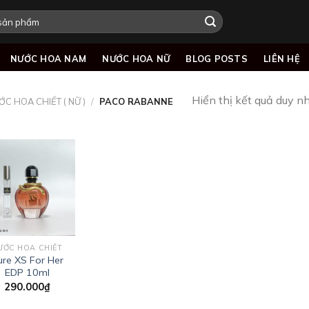
NƯỚC HOA NAM
NƯỚC HOA NỮ
BLOG POSTS
LIÊN HỆ
Hiển thị kết quả duy n
ỚC HOA CHIẾT ( NỮ )
/
PACO RABANNE
Add to
wishlist
ƯỚC HOA CHIẾT
ure XS For Her
EDP 10ml
290.000
₫