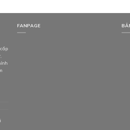
FANPAGE
BẢ
 cấp
,
hính
am
i