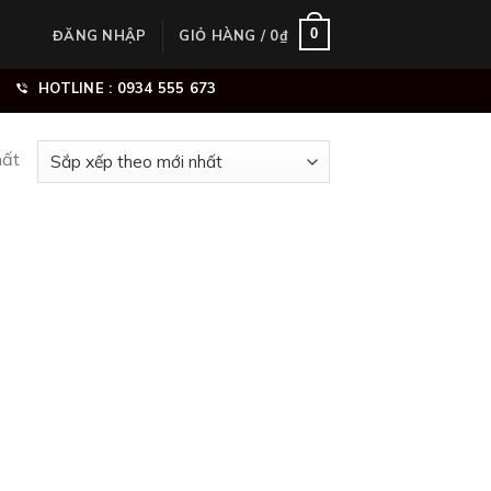
0
ĐĂNG NHẬP
GIỎ HÀNG /
0
₫
HOTLINE : 0934 555 673
hất