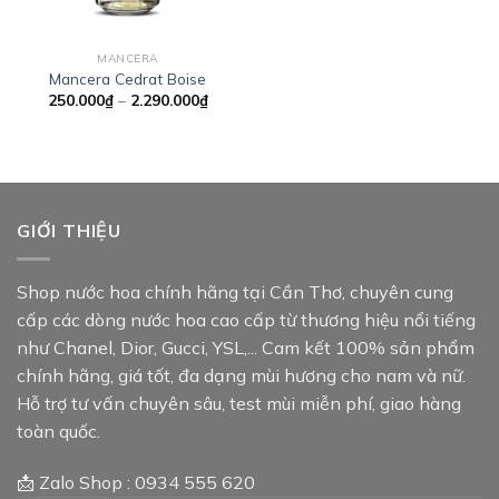
MANCERA
Mancera Cedrat Boise
Khoảng
250.000
₫
–
2.290.000
₫
giá:
từ
250.000₫
đến
2.290.000₫
GIỚI THIỆU
Shop nước hoa chính hãng tại Cần Thơ, chuyên cung
cấp các dòng nước hoa cao cấp từ thương hiệu nổi tiếng
như Chanel, Dior, Gucci, YSL,... Cam kết 100% sản phẩm
chính hãng, giá tốt, đa dạng mùi hương cho nam và nữ.
Hỗ trợ tư vấn chuyên sâu, test mùi miễn phí, giao hàng
toàn quốc.
📩 Zalo Shop : 0934 555 620