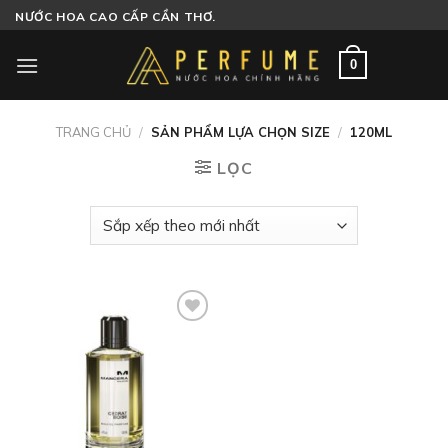
Skip
NƯỚC HOA CAO CẤP CẦN THƠ.
to
content
0
TRANG CHỦ
/
SẢN PHẨM LỰA CHỌN SIZE
/
120ML
LỌC
Add to
wishlist